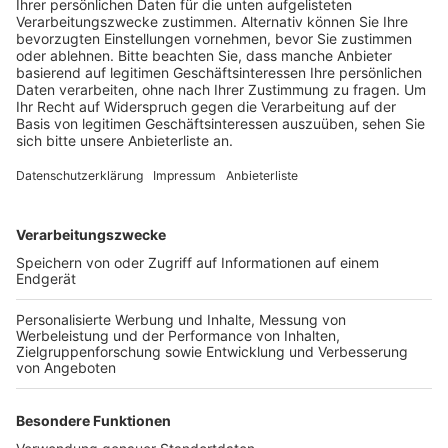
Veröffentlicht:
Donnerstag, 07.05.2020 13:36
Anzeige
Man habe die Verdächtige in ihrer Wohnung
angetroffen, heißt es von der Polizei. Die Frau steht im
Verdacht, mit einer Schreckschusspistole in der
Arztpraxis um sich geschossen zu haben. Zwei
Menschen hätten ersten Erkenntnissen zufolge
Verletzungen durch Knallgeräusche erlitten. Die
Hintergründe waren zunächst unklar. Nachdem sie
geschossen hatte, flüchtete die Frau zu Fuß und
wurde wenig später auf dem Balkon ihrer Wohnung
gesichtet, die in der Nähe der Arztpraxis liegen soll. Zu
ihrer Festnahme zog die Polizei ein
Spezialeinsatzkommando hinzu.