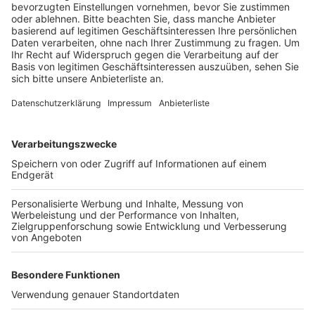
Menschen.
Veröffentlicht:
Mittwoch, 20.03.2019 13:03
Anzeige
Im Rhein-Erft-Kreis dagegen sind der Kreispolizei
bisher noch keine solchen Fälle gemeldet worden,
sagt ein Sprecher. Wer hier von Spendensammler
angesprochen wird und nicht weiß, ob sie wirklich für
eine Hilfsorganisation unterwegs sind, der sollte
besser nicht spenden und im Zweifel die Polizei rufen.
Anzeige