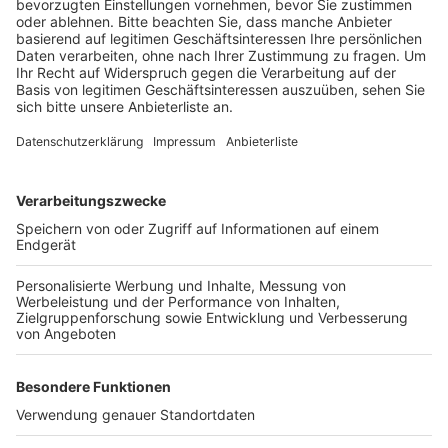
Veröffentlicht:
Dienstag, 11.06.2019 16:47
Anzeige
Dabei war sie einer Streife bereits am Tanzbrunnen
wegen ihrer aggressiven Fahrweise aufgefallen. Auf
dem Pfälzischen Ring drehte sie dann richtig auf. Sie
beschleunigte den BMW auf Tempo 120 – erlaubt sind
dort 50 km/h. Die Fahrt wurde dann aber schnell von
den Polizisten beendet.
Anzeige