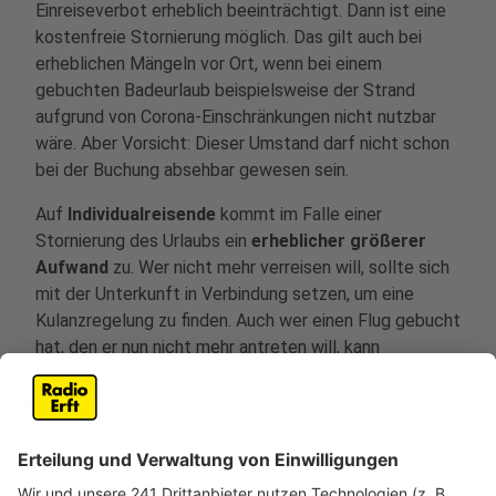
Einreiseverbot erheblich beeinträchtigt. Dann ist eine
kostenfreie Stornierung möglich. Das gilt auch bei
erheblichen Mängeln vor Ort, wenn bei einem
gebuchten Badeurlaub beispielsweise der Strand
aufgrund von Corona-Einschränkungen nicht nutzbar
wäre. Aber Vorsicht: Dieser Umstand darf nicht schon
bei der Buchung absehbar gewesen sein.
Auf
Individualreisende
kommt im Falle einer
Stornierung des Urlaubs ein
erheblicher größerer
Aufwand
zu. Wer nicht mehr verreisen will, sollte sich
mit der Unterkunft in Verbindung setzen, um eine
Kulanzregelung zu finden. Auch wer einen Flug gebucht
hat, den er nun nicht mehr antreten will, kann
versuchen, bei der Fluggesellschaft eine Umbuchung
auf einen späteren Zeitpunkt oder ein alternatives Ziel
zu erreichen. Hier entstehen meistens jedoch
Zusatzkosten."