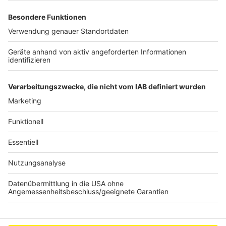
Umstände mehr vor, die eine kostenfreie Stornierung
ermöglichen. Klar ist hingegen:
Wenn man Urlaub in
einem Land bucht, das schon zum
Buchungszeitpunkt als Risikogebiet eingestuft
wird, hat man schlechte Karten,
wenn die
Urlaubsregion Risikogebiet bleibt und man kurzfristig
aus Angst nicht mehr reisen möchte."
Anzeige
Anzeige
Anzeige