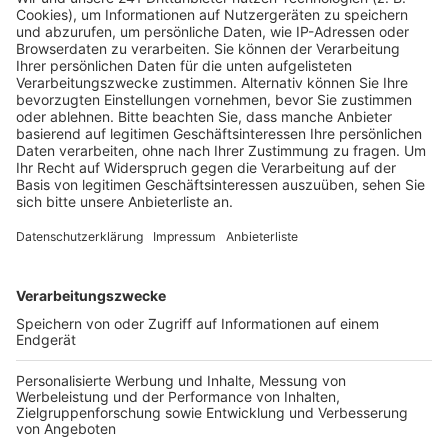
Anzeige
Was passiert, wenn das Urlaubsziel ein
Risikogebiet wird und ich absage?
Anzeige
"Wer einen Pauschalurlaub in einem Land gebucht hat,
das anschließend für den Reisezeitraum zum
Risikogebiet erklärt wird, kann
regelmäßig noch
kostenfrei
von der Reise zurücktreten. Ganz so sicher
wie zu Beginn der Corona-Pandemie ist das aber leider
nicht mehr. Die Einstufung als Risikogebiet und damit
verbundene Reisewarnungen könnten Gerichte
inzwischen auch als durchaus vorhersehbar bewerten.
Eine solche Verschiebung des Risikos zu Lasten der
Verbraucher sieht der ADAC kritisch. Dann lägen
nämlich keine unvermeidbaren, außergewöhnlichen