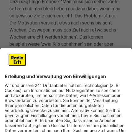
Dazu sagt Ingo Froböse: "Man muss sich selber Ziele
setzen und man bleibt eben nur dann dabei, wenn man
so gewisse Ziele auch erreicht. Das Problem ist nur:
Die Motivation versiegt etwa nach sechs bis acht
Wochen. Deswegen muss das Ziel nach etwa sechs
Wochen erreicht werden können". Das können
beispielsweise 'zwei Kilo abnehmen' sein oder aber
'fünf Kilometer an einem Stück' zu laufen. Die Ziele
sollten realistisch bleiben.
Anzeige
Eine Kombination aus Muskel- und
Ausdauertraining
Anzeige
Es am Anfang völlig zu übertreiben, ist für den eigenen