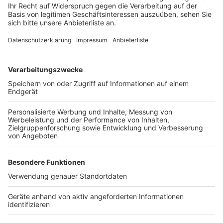
Körper auch nicht Sinn der Sache. Daher empfiehlt der
Sportwissenschaftler und Gesundheitsexperte:
Maximal dreimal die Woche Muskeltraining, weil
Muskeln sich erholen müssen. Ausdauertraining könnte
öfter gehen. Aber auch nicht mehr als jeden zweiten
Tag. Am besten sei also ein Mix aus Ausdauer- und
Muskeltraining. Die jeweiligen Pausen sollten
genossen werden.
Wer übrigens noch keine Sportart gefunden hat: ein
strammer Spaziergang ist laut Froböse ein erster
Schritt in die richtige Richtung: "Das Allerwichtigste
ist: Du musst dich zu Beginn subjektiv unterfordert
fühlen. Da musst du danach pfeifend unter der Dusche
stehen und sagen: 'War das schön! Das mache ich
morgen wieder.' So gewinnt man langsam ein bisschen
den Mut und auch die positive Stimmung und
Einstellung dazu."