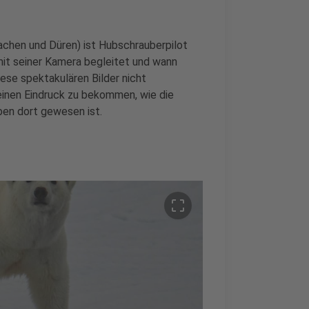
chen und Düren) ist Hubschrauberpilot
mit seiner Kamera begleitet und wann
ese spektakulären Bilder nicht
 einen Eindruck zu bekommen, wie die
eben dort gewesen ist.
crop_free