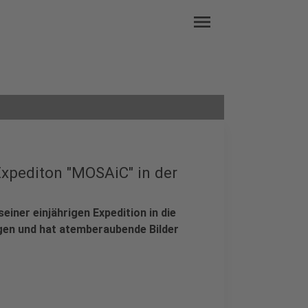
menu
-Expediton "MOSAiC" in der
iner einjährigen Expedition in die
lgen und hat atemberaubende Bilder