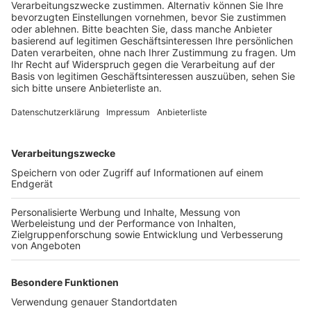
Veröffentlicht:
Donnerstag, 02.05.2019 13:51
Anzeige
Der CDU-NRW-Spitzenkandidat Peter Liese tritt am
Freitagnachmittag im Bergheimer Medio auf. Er ist zu
Gast bei der Veranstaltung der Rhein-Erft-CDU mit
dem Motto „Die Europäische Union – gesund und
sozial? In Erftstadt-Liblar will Sven Giegold von den
Grünen am Freitagabend über die Zukunft Europas
sprechen. Seine Veranstaltung im Rathaus am
Holzdamm steht unter dem Motto „Kommt, wir bauen
das neue Europa!“
Anzeige