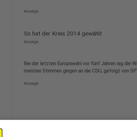
Anzeige
So hat der Kreis 2014 gewählt
Anzeige
Bei der letzten Europawahl vor fünf Jahren lag die W
meisten Stimmen gingen an die CDU, gefolgt von SPD
Anzeige