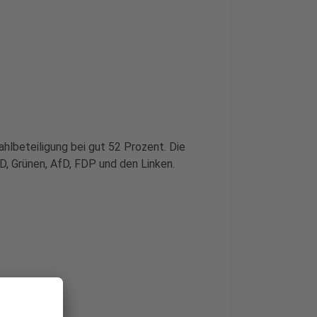
ahlbeteiligung bei gut 52 Prozent. Die
, Grünen, AfD, FDP und den Linken.