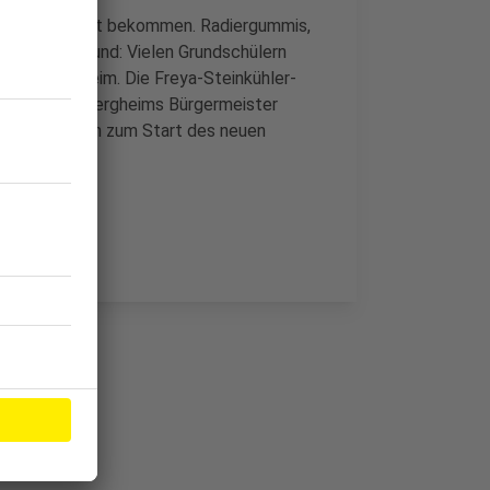
achen geschenkt bekommen. Radiergummis,
euteln. Der Grund: Vielen Grundschülern
Stadt Bergheim. Die Freya-Steinkühler-
rste Klasse". Bergheims Bürgermeister
e Grundschulen zum Start des neuen