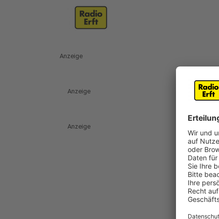
Anzeige
Anzeige
Anzeige