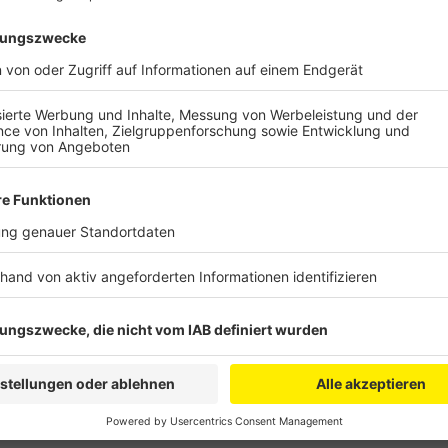
Sie haben alle einen Beutel mit nützlichen Schuls
Lineale, Spitzer, Blei- und Buntstifte waren in den B
fehlen diese Dinge, sagte uns Marina Thöne von der 
Stiftung unterstützt das Projekt "Startklar in die e
Volker Mießeler hat angekündigt, das Projekt für di
Schuljahres fortzusetzen.
Anzeige