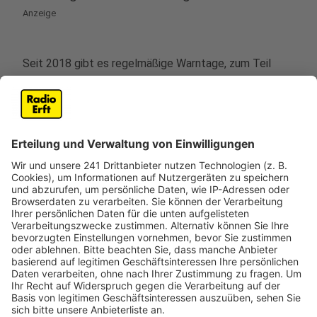
Anzeige
Seit 2018 gibt es regelmäßige Warntage, zum Teil
sogar deutschlandweit. Durch regelmäßige Tests soll
die Funktionalität der Warnsysteme überprüft werden.
Vor allem das Zusammenspiel der unterschiedlichen
Warnmittel soll laut dem Ministerium für innere
Sicherheit getestet und optimiert werden. Außerdem
soll die Bevölkerung für Warnungen sensibilisiert
werden und ihr Bewusstsein für Notfallsituationen
gestärkt werden.
Anzeige
Worüber werde ich gewarnt?
Anzeige