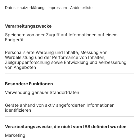
Über aktuell 6.150 Sirenen werden vor allem in den
Städten die Leute gewarnt. Gegen 11 Uhr ertönen
dann lange Heultöne. Zuerst erfolgt ein einminütiger
Dauerton. Daraufhin ein einmütiger an
und abschwellender Ton, der für Warnung steht. Zum
Schluss, erfolgt wieder ein einminütiger Dauerton.
Mittels Cell Broadcast ertönt außerdem auf jedem
Handy automatisch ein Warnton sowie ein Warntext.
Auch Warn-Apps wie NINA oder Katwarn testen
probeweise. Zudem werden Warnungen auf
Werbetafeln, digitalen Anzeigetafeln und über
Durchsagen am Bahnhof ausgegeben. Und natürlich
warnen auch wir im Radio probeweise.
Mehr Infos gibt es hier auf der Seite des NRW-
Innenministeriums
Anzeige