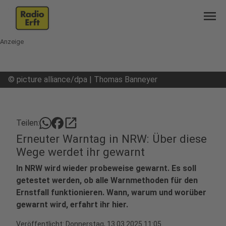
menu
Anzeige
©
picture alliance/dpa | Thomas Banneyer
open_in_new
Teilen:
Erneuter Warntag in NRW: Über diese
Wege werdet ihr gewarnt
In NRW wird wieder probeweise gewarnt. Es soll
getestet werden, ob alle Warnmethoden für den
Ernstfall funktionieren. Wann, warum und worüber
gewarnt wird, erfahrt ihr hier.
Veröffentlicht:
Donnerstag, 13.03.2025 11:05