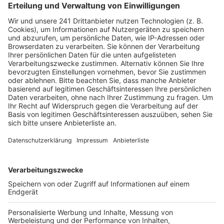
Von der Kölner Polizei heißt es, dass das verunglückte
Fahrer am Samstag gegen 16 Uhr auf der A4 Richtung
Aachen unterwegs war. Beim Spurwechsel Höhe
Elsdorf soll er dann von einem anderen Auto touchiert
worden sein, er prallte gegen eine Betonwand und
überschlug sich. Der Mann wurde bei dem Unfall
schwer verletzt. Das andere Auto ist laut Polizei
einfach weggefahren, die Ermittler suchen jetzt
danach.
Denn: sollte der zweite Fahrer am Unfall beteiligt
gewesen sein, hätte er sich wegen Fahrerflucht
strafbar gemacht. Zudem wird wegen unterlassener
Hilfeleistung ermittelt.
Anzeige
Weitere Themen von Rhein und Erft
Anzeige