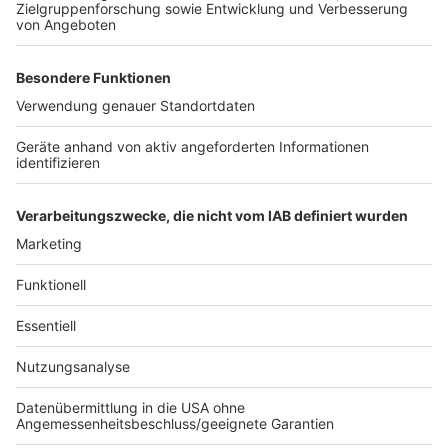
Pulheim: Brennende Akkus lösen Feuerwehr-
Großeinsatz aus
5 Verletzte nach Unfall auf A61 bei Kerpen
Kostenlose Poetry-Slam-Workshops im Rhein-
Erft-Kreis
Anzeige
Anzeige