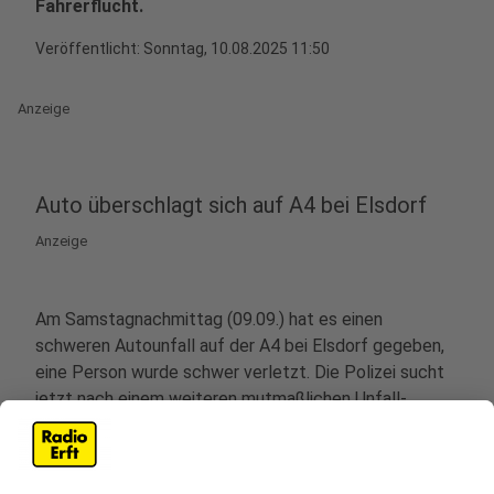
Fahrerflucht.
Veröffentlicht:
Sonntag, 10.08.2025 11:50
Anzeige
Auto überschlagt sich auf A4 bei Elsdorf
Anzeige
Am Samstagnachmittag (09.09.) hat es einen
schweren Autounfall auf der A4 bei Elsdorf gegeben,
eine Person wurde schwer verletzt. Die Polizei sucht
jetzt nach einem weiteren mutmaßlichen Unfall-
Beteiligten und ermittelt wegen möglicher
Fahrerflucht.