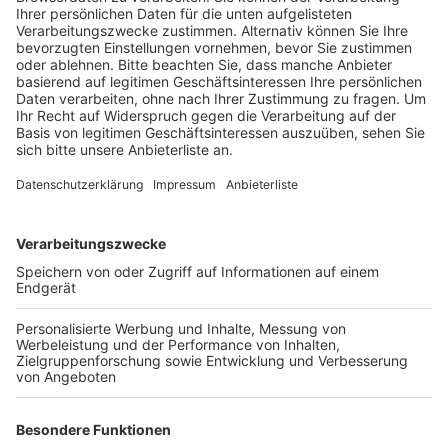
Hochwasser eingeplant.
Neben den Plänen für das kommende Jahr hat der
Erftverband auch auf die Erfolge des laufenden Jahres
zurückgeblickt. Besonders die Hochwasserschutz-
Kooperation zeigt positive Entwicklungen. Seit
Oktober ist die Stadt Bedburg Teil der
Zusammenarbeit, die mittlerweile drei Kreise und 18
Kommunen umfasst. Gemeinsam arbeiten die Partner
an Schutzkonzepten und Maßnahmen, um die Region
besser gegen Hochwasser zu wappnen.
Anzeige
Weitere Themen von Rhein und Erft
Anzeige
A61: Sperrung bei Bedburg nach LKW-Unfall