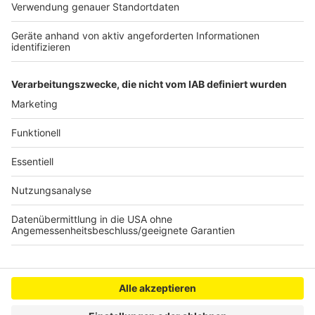
Sanierung der Himmelsleiter an der Glessener
Höhe
Weltrekordversuch eines Pulheimer gescheitert
Anzeige
Anzeige
Anzeige
Anzeige