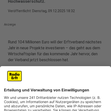
Hochwasserschutz.
Veröffentlicht:
Dienstag, 09.12.2025 18:32
Anzeige
Rund 104 Millionen Euro will der Erftverband nächstes
Jahr in neue Projekte investieren – das geht aus dem
Wirtschaftsplan für das kommende Jahr hervor, den
der Verband jetzt beschlossen hat.
Ein Großteil des Budgets, nämlich 49 Millionen Euro, ist
für die Modernisierung der Abwasseranlagen
vorgesehen. Zusätzlich sollen 18 Millionen Euro in den
Ausbau der Kanalnetze investiert werden. Auch der
Hochwasserschutz spielt eine zentrale Rolle im
Wirtschaftsplan des Erftverbands. 16 Millionen Euro
sind für den Ausbau der Gewässer und den Schutz vor