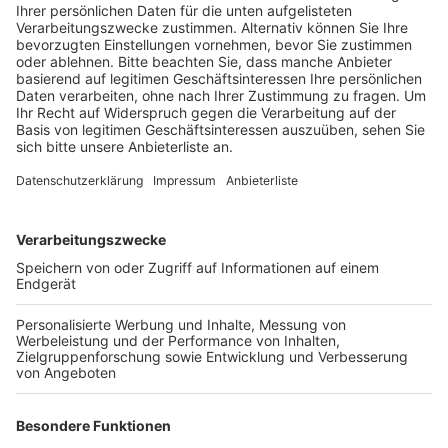
Anzeige
Denn Grund für die Rückstaus ist ein technischer
Defekt an der Ampelanlage – und der soll jetzt
behoben werden, heißt es von Straßen NRW. Durch
den technischen Defekt kann die Ampelanlage aktuell
nur mit einen Standardprogramm, anstatt mit dem
individuell für die Anlage entworfenen
Schaltprogramm arbeiten. Die Ampel schaltet aktuell
also nicht nach dem tatsächlichen
Verkehrsaufkommen, sondern arbeitet standardmäßig
alle Phasen nacheinander ab und dadurch entstehen
gerade in Spitzenverkehrszeiten Rückstaus, heißt es.
Das Ersatzbauteil für die Ampelanlage ist nach
Angaben von Straßen NRW jetzt aber bestellt und soll
in der nächsten Woche geliefert und eingebaut