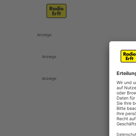
Anzeige
Anzeige
Anzeige