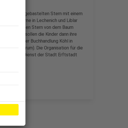
inen selbst gebastelten Stern mit einem
eihnachtsbäume in Lechenich und Liblar
 sich dann einen Stern von dem Baum
nachtsfest sollen die Kinder dann ihre
 Filialen der Buchhandlung Köhl in
inkaufszentrum). Die Organisation für die
agogische Dienst der Stadt Erftstadt