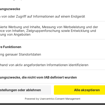
Ab kommenden Montag (30.11.2020) können Kinder e
Wunsch in Höhe von zehn bis 15 Euro an einen der W
aufhängen. Wer ein Geschenk spenden möchte, kann
nehmen und den Wunsch erfüllen. Pünktlich zum Weih
Geschenke bekommen. Die Wunschbäume stehen in den
Lechenich (Bonner Straße 17) und Liblar (Holzdamm E
Weihnachtsbaum-Aktion übernehmen der Familienpäd
und das CJG Haus St. Geron in Erftstadt.
Anzeige