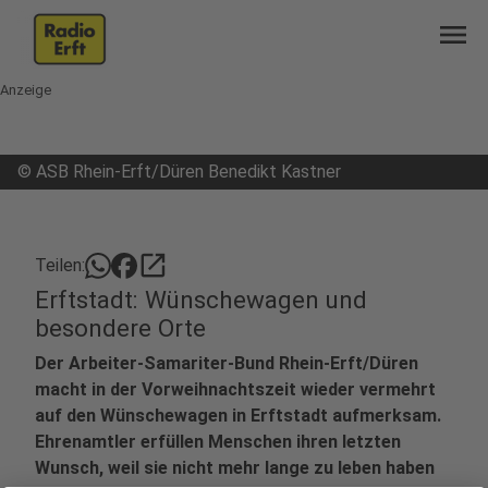
menu
Anzeige
©
ASB Rhein-Erft/Düren Benedikt Kastner
open_in_new
Teilen:
Erftstadt: Wünschewagen und
besondere Orte
Der Arbeiter-Samariter-Bund Rhein-Erft/Düren
macht in der Vorweihnachtszeit wieder vermehrt
auf den Wünschewagen in Erftstadt aufmerksam.
Ehrenamtler erfüllen Menschen ihren letzten
Wunsch, weil sie nicht mehr lange zu leben haben