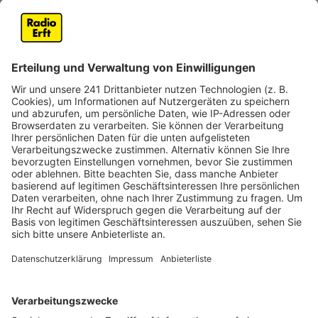
und fahren sie mit dem Wünschewagen an einen
besonderen Ort.
Veröffentlicht:
Montag, 05.12.2022 06:13
Anzeige
Johannes Thormann ist der Geschäftsführer des
Regionalverbands. Er hat uns im Radio Erft-Interview
erzählt, wie gut sich der Wünschewagen nach dem
Start 2019 etabliert hat. Mit der Corona-Pandemie sei
dann aber erstmal wieder alles zusammen gebrochen.
Mit dem Re-Start im vergangenen Jahr seien dann
aber alle freiwilligen Helfer und Ehrenamtler
zurückgekommen. Mittlerweile zähle man rund 100
Ehrenamtler, darunter Fachkräfte und Betreuer. Die
Hilfs- und Wohlfahrtsorganisation schickt dafür
Ehrenamtler mit dem Wünschewagen aus Erftstadt