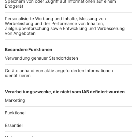
los und bringt die Menschen an ihren Wunschort. Der
Wünschewagen basiert komplett auf Spendengelder
und ist auf der Engagement von Freiwilligen, von
Ehrenamtlern angewiesen. Ausgebildete Fachkräfte
wie zum Beispiel Rettungssanitäter für den
Wünschewagen suche man immer wieder, um weiterhin
die Qualität der Betreuung und Versorgung möglich zu
machen. Ohne diese Ehrenamtler und die Spenden
wäre das Projekt nicht realisierbar, so Thormann
weiter.
Weitere Infos hierzu gibt es unter
wuenschewagen.de/rheinland
Anzeige