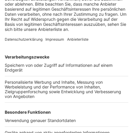
Anzeige
Die Spiele ziehen sich oft über mehrere Stunden,
deshalb ist es nach ihren Angaben wichtig, dass sich
gewisse Abläufe im Kopf eingebrannt haben. Aktuell
belegt sie europaweit auf der Bestenliste den vierten
Platz. Als nächstes Turnier steht für sie der Deutsche
Grand Prix im 5-Kegel-Billard Ende Mai und die
Weltmeisterschaft im September an.
Anzeige
Anzeige