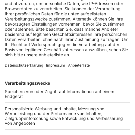
Mittwoch (22.04.) die Info-Veranstaltung „Vorsicht
Falle! Sicherheit beim Online-Banking“ an. Dort erklärt
Michael Falderbaum von der Volksbank Rhein-Erft-
Köln gängige Tricks wie Phishing, Fake-Banking-Apps
und angebliche Sicherheitswarnungen.
Außerdem gibt er Hinweise, wie verdächtige
Situationen früh erkannt werden können und wie sich
Nutzer beim Online-Banking besser schützen können.
Die Veranstaltung ist kostenlos. Wer teilnehmen
möchte, muss sich vorher anmelden (Kursnummer N-
1421), und zwar entweder über die
Homepage der
Volkshochschule
oder per E-Mail an info@vhs-
erftstadt.de.
Anzeige
Weitere Themen von Rhein und Erft
Anzeige