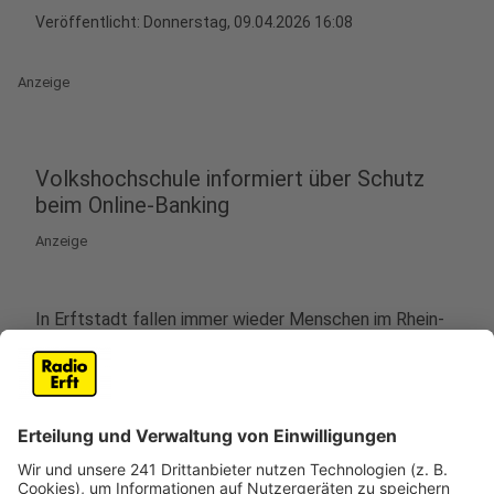
Veröffentlicht:
Donnerstag, 09.04.2026 16:08
Anzeige
Volkshochschule informiert über Schutz
beim Online-Banking
Anzeige
In Erftstadt fallen immer wieder Menschen im Rhein-
Erft-Kreis auf Betrugsmaschen beim Online-Banking
herein. Kriminelle geben sich dabei zum Beispiel als
Bankberater aus, um an geheime Bankdaten zu
kommen.
Die Volkshochschule Erftstadt bietet deshalb am