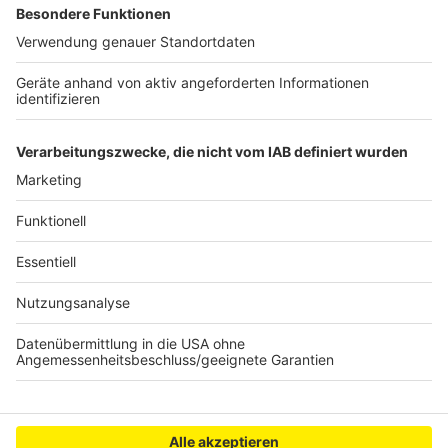
Köln bleibt Hochburg für Taschendiebe
Große Bundeswehr-Übung auch im Rhein-Erft-
Kreis
Brühl will "Schwammstadt" werden
Anzeige
Anzeige
Anzeige