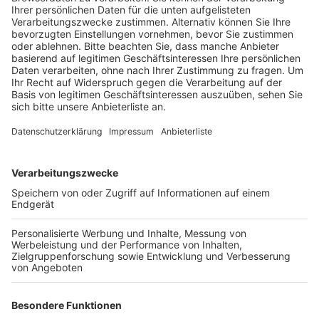
Bahnhof als Einbahnstraße frei, darunter auch den
Kreuzungsbereich Bahnhofstraße / Carl-Schurz-
Straße / Zum-Grünen-Weg.
Veröffentlicht:
Sonntag, 18.12.2022 13:39
Anzeige
Hintergrund ist laut Stadt, dass die Arbeiten wegen
Lieferschwierigkeiten und der Witterung pausieren
müssen. Weil die Pause nicht von langer Dauer sein
soll, bleiben die Umleitungen beim Busverkehr
bestehen. Und auch die Umleitungsschilder für den
Autoverkehr sollen der Einfachheit halber
stehenbleiben. Die Sperrungen treten laut Stadt
wieder in Kraft, sobald die Arbeiten im neuen Jahr