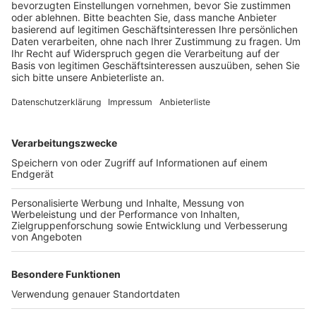
Veröffentlicht:
Dienstag, 14.12.2021 16:06
Anzeige
Nach Angaben von Straßen.NRW wollen die
Sanierungsarbeiten am Mittwoch und Donnerstag
stattfinden. Dazu muss die Straße halbseitig gesperrt
werden, der Verkehr wird über eine Baustellenampel
geregelt. Für Fußgänger und Radfahrer ist eine
Umleitung über die Bruder-Edelfried-Straße und Auf
dem Kreuzberg ausgeschildert.
Anzeige