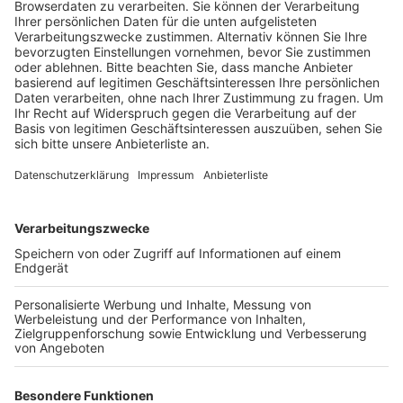
den Griff zu bekommen.
Veröffentlicht:
Samstag, 23.10.2021 07:49
Anzeige
Campus Rhein-Erft der TH Köln und die Sanierung des
Schulzentrums Lechenich – das waren bis Mitte Juli
eigentlich die großen Themen der Stadt Erftstadt.
Um mit der schwierigen Situation nach der
Flutkatastrophe fertig zu werden, sind einige Projekte
in den Hintergrund gerückt.
Bürgermeisterin Carolin Weitzel hat beispielsweise die
Umorganisation der Stadtverwaltung erst einmal
gestoppt. Auf die Großprojekte, wie zum Beispiel die
Ansiedlung der Hochschule, hat die Bewältigung der