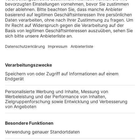
Anzeige
Laut Polizeibericht war eine 62-Jährige aus Bayern am
Samstagmittag auf der A1 nach Dortmund unterwegs.
Kurz hinter dem Kreuz Bliesheim sei dann ein Auto vor
ihr eingeschert. Die 62-Jährige hat dann laut Polizei
stark abgebremst und ist nach links gegen die
Betonschrammwand gefahren. Sie zog sich schwere
Verletzungen an Arm und Oberkörper zu. Wer den
Unfall beobachtet hat, soll sich bei der Polizei melden,
telefonisch unter 0221 229-0 oder per E-Mail an
poststelle.koeln@polizei.nrw.de
.
Anzeige