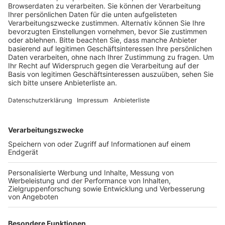
entstehen soll.
Veröffentlicht:
Mittwoch, 13.09.2023 16:55
Anzeige
Das Hallenbad soll aus einem Sportbecken mit
Startblöcken, einem Nichtschwimmerbecken und
einem Kleinkindbereich bestehen. Das Freibad soll
auch ein Sportbecken mit Startblöcken, Ein- und
Dreimeterbrett, ein Nichtschwimmerbecken mit
breiter Rutsche und einen Wasserspielplatz
bekommen. Zusätzlich sehen die Planer im
Außenbereich neben der Freifläche ein Kleinspielfeld
und ein Beachvolleyballfeld vor. Laut Verwaltung ist
mit Kosten von über 25 Millionen Euro zu rechnen,
deswegen will sich Erftstadt schnell um Fördermittel
vom Bund bewerben. Bis zu sechs Millionen könnte