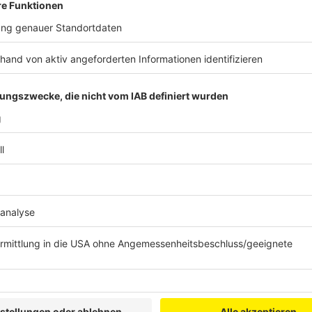
Der OP-Bereich
©
Radio Erft (Lanzerath)