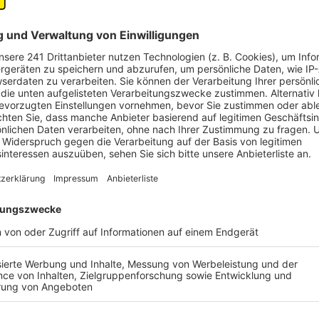
Der Eingangsbereich
©
Radio Erft (Lanzerath)
Der OP-Bereich
©
Radio Erft (Lanzerath)