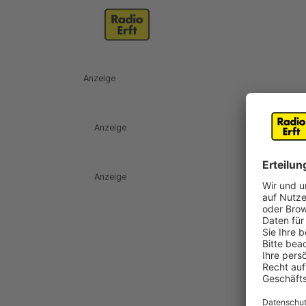
Anzeige
Anzeige
Anzeige