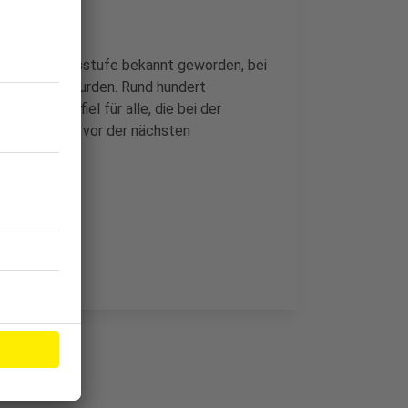
zen Jahrgangsstufe bekannt geworden, bei
tur geklärt wurden. Rund hundert
biprüfung fiel für alle, die bei der
Schüler dann vor der nächsten