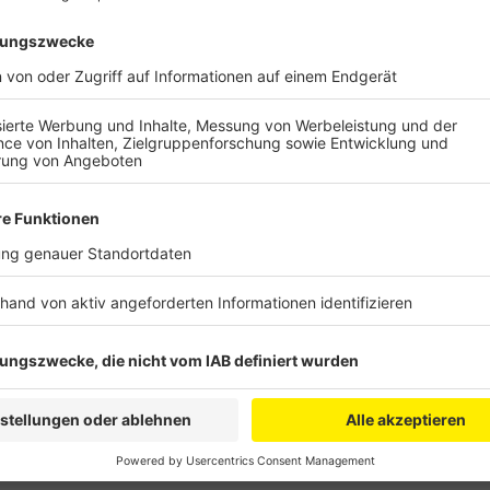
Anzeige
Der Coronafall war nach einer Versammlung der gan
der in der Schulaula organisatorische Fragen zum Abi
Mitschüler mussten danach in Quarantäne – die erste A
Versammlung waren aus. Allerdings konnten sich die 
Abiturprüfung frei-testen.
Anzeige