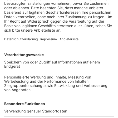
einhergehenden Behinderungen jetzt aber
beendet.
Veröffentlicht:
Mittwoch, 27.12.2023 14:08
Anzeige
In der Nacht zum Sonntag, dem 17. Dezember, war ein
großes Versorgungsrohr bei Dirmerzheim geborsten.
Daraufhin hatten die Pumpen im Wasserwerk versucht,
den Druckverlust auszugleichen. Die Folge waren zwei
Wasserrohrbrüche in Kierdorf und Lechenich, drei
Schäden in Liblar und einer in Konradsheim an der K44.
Anzeige