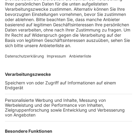
Etagen unbewohnbar sind.
Veröffentlicht:
Montag, 11.10.2021 18:02
Anzeige
Auch viele Keller sind immer noch nass und müssen
aufwändig getrocknet werden. Laut dem
Ortsbürgermeister Hans-Reiner Dreschmann wird es
abends sehr still in Blessem, weil viele Anwohner nur
für die Bau- und Renovierungsarbeiten in den Ort
kommen. Um Plünderungen zu verhindern und
ungebetene Gäste abzuschrecken, ist die Polizei nach
Angaben der Stadt Erftstadt auch in Zivil regelmäßig
in Blessem unterwegs. Ein Problem für viele
Blessemer sind auch Ausflügler, die vor allem an den