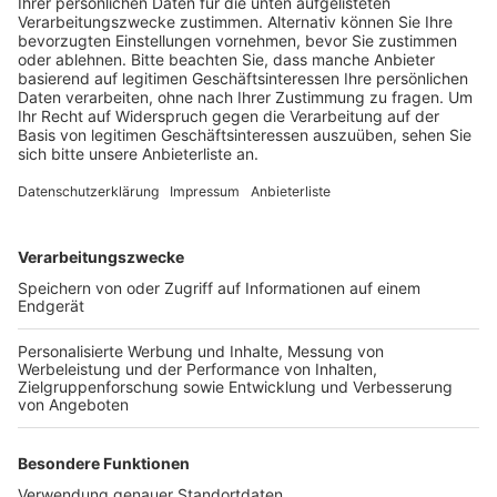
Anzeige
Ab 18:30 Uhr startet dazu eine Veranstaltung auf dem
Marktplatz in Lechenich. Denn gerade zum
Unabhängigkeitstag der Ukraine am 24. August sei es
besonders wichtig zu zeigen, dass die Ukraine auch
hier unterstützt wird, heißt es von den Organisatoren.
Um die Solidarität besonders deutlich sichtbar zu
machen, soll auch das historische Rathaus gegen 21
Uhr in den Farben der ukrainischen Flagge angestrahlt
werden. Vorher gibt es auf dem Marktplatz auch
ukrainisches Fingerfood und Gesang und Tänze aus der
Ukraine.
Anzeige