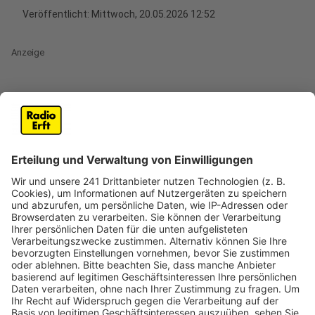
Veröffentlicht:
Mittwoch, 20.05.2026 12:52
Anzeige
Neuer Post- und DHL-Standort in
Erftstadt-Gymnich
Anzeige
In Erftstadt haben Deutsche Post und DHL eine neue
Filiale im „Gymnicher Kiosk“ an der Gymnicher
Hauptstraße eröffnet. Sie ersetzt die bisherige
Postfiliale ein paar Häuser weiter.
In der neuen Filiale in Erftstadt-Gymnich gibt es Post-
und Paketmarken. Außerdem ist dort der Service