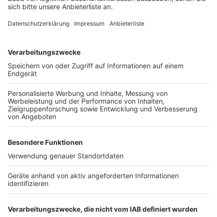
„Postfiliale Direkt“ möglich. Kundinnen und Kunden
können sich ihre Sendungen also direkt in die Filiale
schicken lassen.
Nach Angaben von Deutsche Post und DHL bleibt mit
der neuen Filiale der Standort in Erftstadt erhalten.
Auch der Kundenservice sei damit weiter
gewährleistet.
Anzeige
Weitere Themen von Rhein und Erft
Anzeige
Proteste in Hürth wegen bemalter Hausfassade
Helfer für Schulfrühstück in Bergheim gesucht
Kunstprojekt in Erftstadt startet später