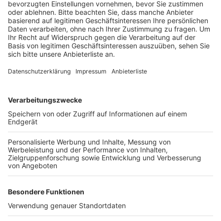
Veröffentlicht:
Mittwoch, 16.09.2020 13:17
Anzeige
Die FDP begründet ihre Empfehlung damit, dass sie
mit der Wahl von Carolin Weitzel die größte Chance für
die Umsetzung der FDP-Wahlziele sieht. Dazu gehören
beispielsweise die erfolgreiche Ansiedlung der TH in
Liblar und die zügige Sanierung des Schulzentrums in
Lechenich. Schon am Dienstag haben die Grünen eine
Wahlempfehlung für Monika Hallstein abgegeben.
Anzeige