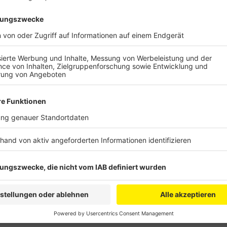
Anzeige
Geplant sind Investitionen von fast 34 Millionen Euro
Sanierung des Schulzentrums, den Bau einer Mensa 
Wiederaufbaumaßnahmen nach der Flut. Durch eine n
Gewerbe- und Wohnbaulandentwicklungen schneller mö
Ausbau von Windkraft-, Photovoltaikanlagen oder Wa
die geplante Erhöhung der Kreisumlage sind Mehrbela
gehen die Politiker in die Beratungen.
Anzeige