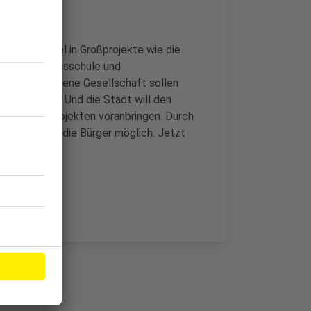
. Zum Beispiel in Großprojekte wie die
an der Donatusschule und
eue stadteigene Gesellschaft sollen
glich sein. Und die Stadt will den
sserstoffprojekten voranbringen. Durch
stungen für die Bürger möglich. Jetzt