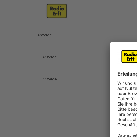
Anzeige
Anzeige
Anzeige