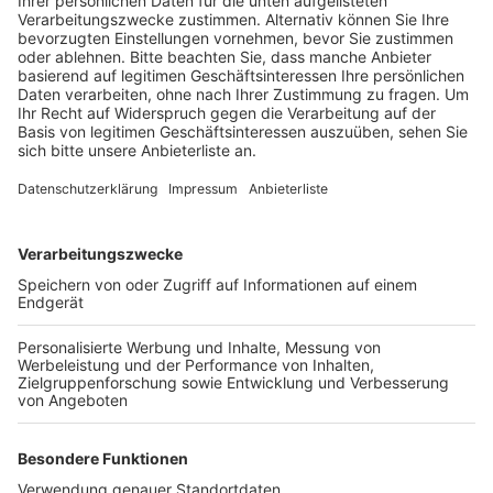
Veröffentlicht:
Donnerstag, 20.04.2023 15:30
Anzeige
Wie im zuständigen Ausschuss beschlossen soll nun
die Regelung für eine weitere Testphase von drei
Monaten in entgegengesetzter Fahrtrichtung gelten.
Autofahrer können die Frankenstraße ab Mai also nur
von der Marienstraße aus in Richtung Kallenhofstraße
nutzen. Wenn auch diese Testphase um ist, werden die
Ergebnisse ausgewertet. Dann soll der Verkehrs- und
Mobilitätsausschuss darüber beraten, welche
Verkehrsführung künftig gelten soll.
Zusätzlich wird vorübergehend ein Halteverbot auf
einem Abschnitt der Merowinger Straße eingeführt –
von Mai bis zum Ende der Sommerferien.