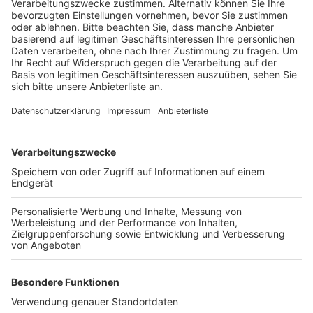
Anzeige
Am Montagnachmittag war dort ein Lkw-Fahrer auf
einen anderen Sattelzug aufgefahren und die Wucht
war so stark, dass der wiederum auf den Laster vor
ihm geschoben wurde. Der 49 Jahre alte
Unfallverursacher kam laut Polizei mit schweren
Kopfverletzungen ins Krankenhaus, die anderen Fahrer
wurden leicht verletzt. Die Unfallaufnahme und die
Bergungs- und Reinigungsarbeiten zogen sich danach
sehr lange hin. Unter anderem musste noch ein mit
ausgelaufenem Diesel verseuchter Grünstreifen
abgebaggert werden.
Anzeige