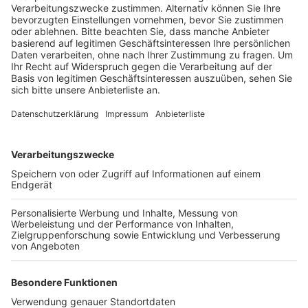
Veröffentlicht:
Dienstag, 09.02.2021 17:53
Anzeige
An der Kreuzung mit der Kreisstraße 44 bei Erftstadt
soll er laut Zeugenaussagen eine rote Ampel
missachtet haben. Dabei wurde er von einem
abbiegenden Autofahrer erfasst. Der 16-Jährige wurde
so schwer verletzt, dass er mit einem
Rettungshubschrauber ins Krankenhaus gebracht
werden musste. Nach ersten Angaben der Polizei
besteht aber keine Lebensgefahr. Während der
Unfallaufnahme und der Bergung musste die
Luxemburger Straße über eine Stunde komplett
gesperrt werden.
Anzeige