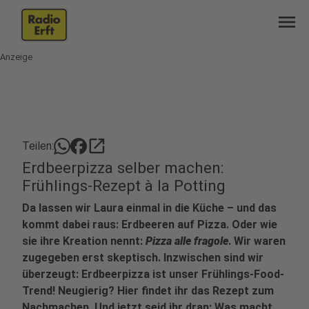
menu
Anzeige
open_in_new
Teilen:
Erdbeerpizza selber machen:
Frühlings-Rezept à la Potting
Da lassen wir Laura einmal in die Küche – und das
kommt dabei raus: Erdbeeren auf Pizza. Oder wie
sie ihre Kreation nennt:
Pizza alle fragole
. Wir waren
zugegeben erst skeptisch. Inzwischen sind wir
überzeugt: Erdbeerpizza ist unser Frühlings-Food-
Trend! Neugierig? Hier findet ihr das Rezept zum
Nachmachen. Und jetzt seid ihr dran: Was macht