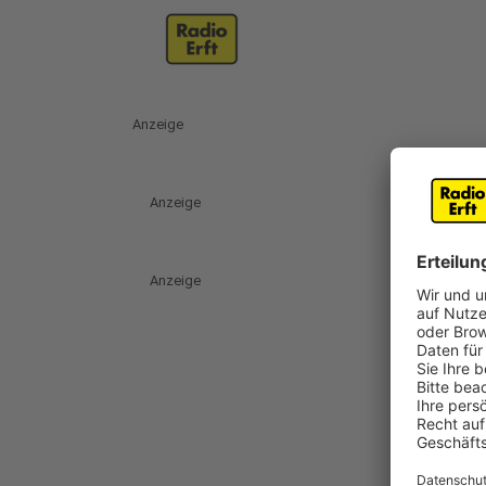
Anzeige
Anzeige
Anzeige