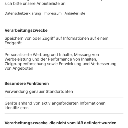
Anzeige
Vorstellen brauchen wir ihn euch nicht. Seit 2003
treibt Jürgen Bangert nun als "Elvis Eifel" seine Späße
am Telefon mit seinen Hörerinnen und Hörern im Radio.
Aber selbst seine 'Opfer' müssen am Ende mit lachen -
wenn auch nicht immer. Und weil Elvis das noch viele
Jahre weitermachen möchte, benötigt er eure
Unterstützung. Ihr habt gerade jemanden im Kopf, dem
mal ein Streich gespielt werden sollte? Dann nutzt
das Formular und tretet mit Elvis direkt in Kontakt! Er
freut sich auf jede neue Nachricht.
Anzeige