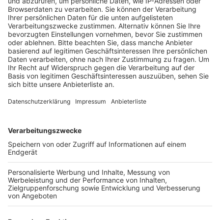
Anzeige
Vorstellen brauchen wir ihn euch nicht. Seit 2003
treibt Jürgen Bangert nun als "Elvis Eifel" seine Späße
am Telefon mit seinen Hörerinnen und Hörern im Radio.
Aber selbst seine 'Opfer' müssen am Ende mit lachen -
wenn auch nicht immer. Und weil ihr nicht genug von
ihm bekommen könnt, ist Elvis nun unter die Podcaster
gegangen. Somit steht euch Elvis rund um die Uhr zur
Verfügung. Hier bekommt Ihr außerdem den
"Directors-Cut" - die Original-Telefonate in längerer
Version. Elvis wird sich mit Kollegen und ehemaligen
"Opfern" über die Telefonate aus den letzten zwei
Jahrzehnten unterhalten. Wir erfahren auch, wie es ihm
dabei ergangen ist und wobei er selbst mal ins
Schleudern gekommen ist. Viel Spaß beim Zuhören und