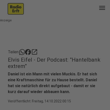
menu
Anzeige
open_in_new
Teilen:
Elvis Eifel - Der Podcast: "Hantelbank
extrem"
Daniel ist ein Mann mit vielen Muckis. Er hat sich
eine Kraftmaschine für zu Hause bestellt. Daniel
hat sie natürlich direkt aufgebaut - damit er sie
kurz darauf wieder abbauen kann.
Veröffentlicht:
Freitag, 14.10.2022 00:15