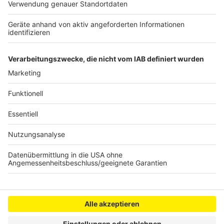
klingelt. Es muss ja nicht unbedingt Elvis Eifel dran
sein.
Anzeige
Anzeige
Anzeige
Anzeige
Anzeige