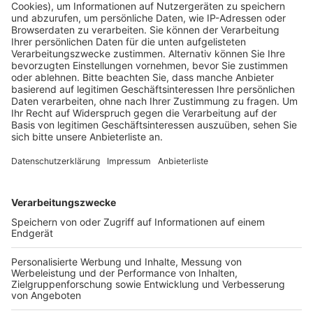
Anzeige
Anzeige
Vorstellen brauchen wir ihn euch nicht. Seit 2003
treibt Jürgen Bangert nun als "Elvis Eifel" seine Späße
am Telefon mit seinen Hörerinnen und Hörern im Radio.
Aber selbst seine 'Opfer' müssen am Ende mit lachen -
wenn auch nicht immer. Und weil ihr nicht genug von
ihm bekommen könnt, ist Elvis nun unter die Podcaster
gegangen. Somit steht euch Elvis rund um die Uhr zur
Verfügung. Hier bekommt Ihr außerdem den
"Directors-Cut" - die Original-Telefonate in längerer
Version. Elvis wird sich mit Kollegen und ehemaligen
"Opfern" über die Telefonate aus den letzten zwei
Jahrzehnten unterhalten. Wir erfahren auch, wie es ihm
dabei ergangen ist und wobei er selbst mal ins