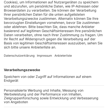
Anzeige
Anzeige
Vorstellen brauchen wir ihn euch nicht. Seit 2003
treibt Jürgen Bangert nun als "Elvis Eifel" seine Späße
am Telefon mit seinen Hörerinnen und Hörern im Radio.
Aber selbst seine 'Opfer' müssen am Ende mit lachen -
wenn auch nicht immer. Und weil ihr nicht genug von
ihm bekommen könnt, ist Elvis nun unter die Podcaster
gegangen. Somit steht euch Elvis rund um die Uhr zur
Verfügung. Hier bekommt Ihr außerdem den
"Directors-Cut" - die Original-Telefonate in längerer
Version. Elvis wird sich mit Kollegen und ehemaligen
"Opfern" über die Telefonate aus den letzten zwei
Jahrzehnten unterhalten. Wir erfahren auch, wie es ihm
dabei ergangen ist und wobei er selbst mal ins