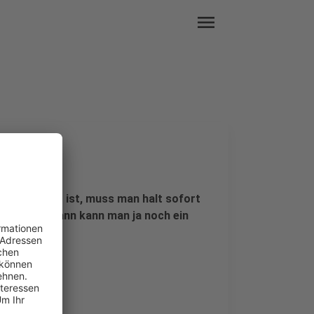
menu
s der Motor ist, muss man halt sofort
er abfällt, dann kann man ja noch ein
age.