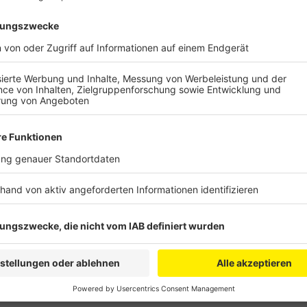
Anzeige
Comedy
Elvis Eifel - "der Hühner-Baron
Anzeige
Anzeige