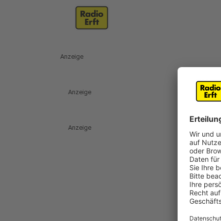
Anzeige
Anzeige
Anzeige