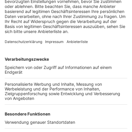
Veröffentlicht:
Freitag, 10.05.2019 12:05
Anzeige
Knapp sechs Monate später soll sie dann fertig sein
und vor allem Gladbacher Straße, Mittelstraße und das
Neubaugebiet „Zum Kapellchen“ entlasten. Die
Anwohner dort kommen aktuell nur von einer Seite aus
in das Wohngebiet – das soll sich dann Ende nächsten
Jahres ändern.
Anzeige