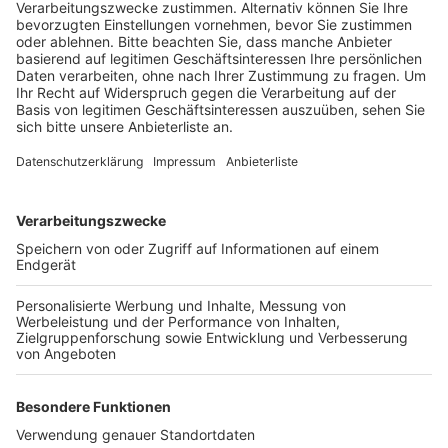
Veröffentlicht:
Dienstag, 05.10.2021 16:38
Anzeige
Denn die Stadt sucht an diesem Jahr wieder private
Baumspender, damit sie in allen Ortsteilen
Weihnachtsbäume aufstellen kann. Die Mitarbeiter des
Baubetriebshofes fällen die gespendeten Bäume und
transportieren sie kostenlos ab. Die Bäume müssen
aber im Elsdorfer Stadtgebiet stehen, und Mitarbeiter
müssen sie gut erreichen können. Für weitere
Informationen und zur Terminabsprachen steht der
Elsdorfer Bauhof telefonisch unter den Nummern
02274-709 516 bzw. 02274-709 520 zur Verfügung.
Anzeige