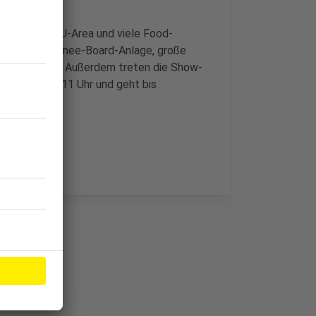
ände, eine DJ-Area und viele Food-
 eine Wake-/Knee-Board-Anlage, große
is-Schwimmen. Außerdem treten die Show-
 startet um 11 Uhr und geht bis