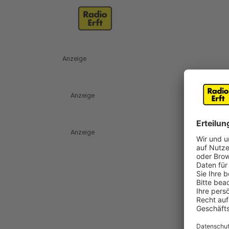
Anzeige
Anzeige
Anzeige