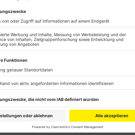
Außerdem gibt es auf der Liegewiese viele Spiele-St
Stände. Und Aktionen in den Wasserbecken. Es gibt
Wasser-Laufbälle zum reinklettern und ein Hindern
Turmspringer „Cologne Bombs“ auf. Das Freibad-Fest
Mitternacht.
Anzeige