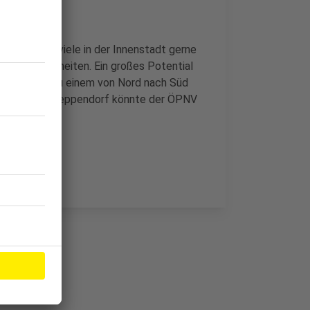
tellt, dass viele in der Innenstadt gerne
 Sitzgelegenheiten. Ein großes Potential
 Bahntrasse zu einem von Nord nach Süd
n Band“. Für Heppendorf könnte der ÖPNV