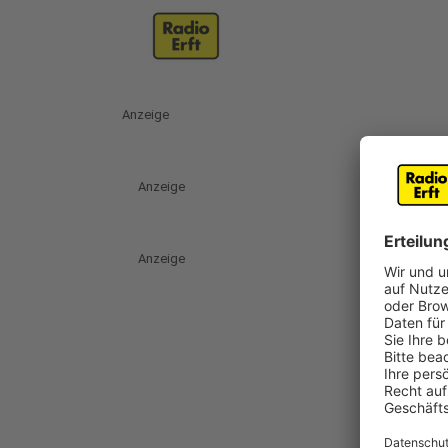
Anzeige
Anzeige
Anzeige