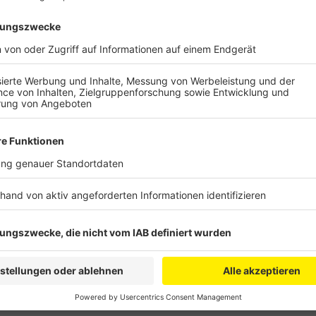
Anzeige
Bei der Rückmeldung der Elsdorfer hat sich herausges
mehr Aufenthaltsqualität hätten, zum Beispiel durch
liegt auch in der Weiterentwicklung der ehemaligen
durch die Innenstadt laufendem, attraktiven „Grüne
deutlich verbessert werden.
Anzeige