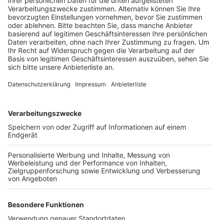
Anzeige
Passiert ist das Ganze offenbar in der Zeit zwischen
Freitag und Samstagmorgen auf der Römerstraße in
Grovuen. Nach ersten Ermittlungen der Polizei sollen
die Täter den Campingbus, Baujahr 1988 dort
aufgebrochen und Teile der Inneneinrichtung
demontierten haben. Aber auch auf die Außenspiegel
und den schwarzen Kühlergrill hatten es die Täter
abgesehen. Als Besonderheit galt der noch in dem Bulli
verbaute Meilentacho, der 168.000 Meilen (270.370
Kilometer) anzeigte, so die Polizei. Gesucht werden
jetzt Zeugen, die auf der Römerstraße zwischen
Freitag und Samstag etwas beobachtet haben. Sie
sollen sich unter der Telefonnummer 02233 52-0
melden.