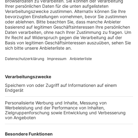
Veröffentlicht:
Mittwoch, 27.07.2022 19:23
Anzeige
Weil die Anlage aber nur die Schwimmbecken beheizt,
führt die Maßnahme dazu, dass es in den
Sanitäranlagen im Freibad jetzt nur noch kaltes Wasser
gibt. Als weitere Maßnahme will die Stadt auch die
Straßenbeleuchtung in Elsdorf optimieren und den
Fuhrpark der Verwaltung auf E-Mobilität umstellen.
Und ab Herbst sollen die Heizungen in allen
städtischen Gebäuden nur noch auf 19 Grad heizen.
Das ist laut Bürgermeister Heller eine besonders
wichtige Maßnahme. Denn pro einem Grad
eingesparter Temperatur kann die Stadt bis zu 5
Prozent des Energieverbrauchs sparen. Zum Ende des
Jahres will die Stadt nach eigenen Angaben dann noch
einen Klimaschutz- und einen