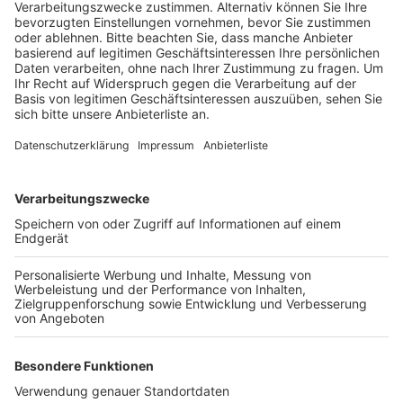
Veröffentlicht:
Mittwoch, 30.03.2022 17:04
Anzeige
Im Rahmen der Zusammenarbeit werden Architektur-
Studenten der Hochschule ihren Praxis-Abschnitt im
Rathaus absolvieren. Dabei soll ab September
zunächst ein Studierender einen Tag in der Woche in
der Stadtverwaltung mitarbeiten. Die Stadt Elsdorf
kann sich nach eigenen Angaben vorstellen, die
Zusammenarbeit auch noch auf andere Bereiche
auszudehnen. Denn die Hochschule bietet auch
Studiengänge in BWL und Pädagogik an.
Anzeige