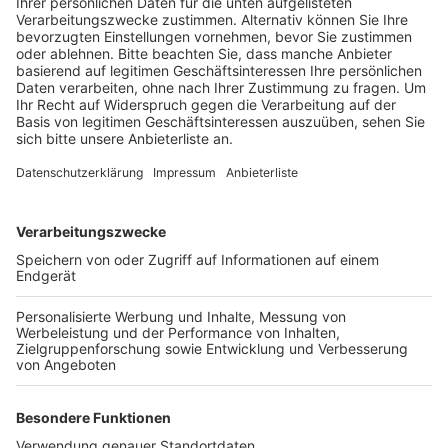
Veröffentlicht:
Freitag, 26.07.2024 15:13
Anzeige
Gefragt sind Gastro-Partner mit eigenen Foodtrucks
für die Foodmeile. Das Stadtfest in Elsdorf findet am
24. August statt und bietet 12 Stunden
Bühnenprogramm mit viel Live-Musik. Dazu kommen
Animationsstände, Angebote zum Ausprobieren und
Mitmachen, eine DJ-Area und die Foodmeile.
Außerdem wird auf dem Stadtfest der Sport- und
Bewegungspark offiziell eröffnet. Die Stadt erwartet
zu dem Fest rund 7.000 Besucher. Interessierte
Foodtruck-Besitzer können sich bei Robert
Wassenberg im Rathaus entweder telefonisch unter 0
22 74 - 709 133 oder per Mail an
robert.wassenberg@elsdorf.de melden.